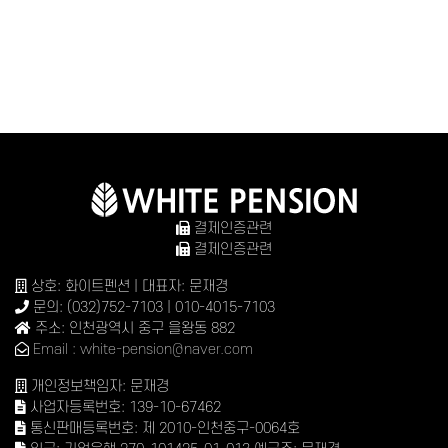
결제인증관련
결제인증관련
상호: 화이트펜션 | 대표자: 문재경
문의: (032)752-7103 | 010-4015-7103
주소: 인천광역시 중구 을왕동 882
Email : white-pension@naver.com
개인정보책임자: 문재경
사업자등록번호: 139-10-67462
통신판매등록번호: 제 2010-인천중구-0064호