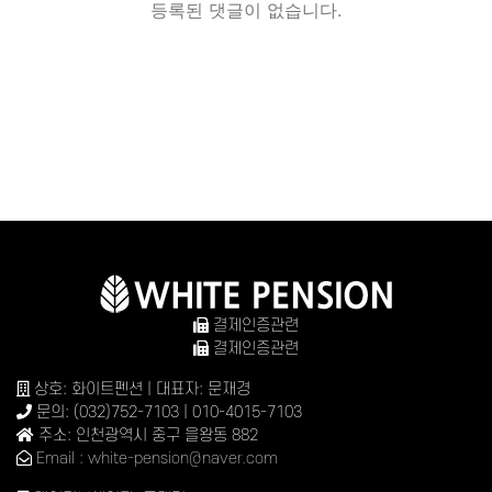
등록된 댓글이 없습니다.
결제인증관련
결제인증관련
상호: 화이트펜션 | 대표자: 문재경
문의: (032)752-7103 | 010-4015-7103
주소: 인천광역시 중구 을왕동 882
Email : white-pension@naver.com