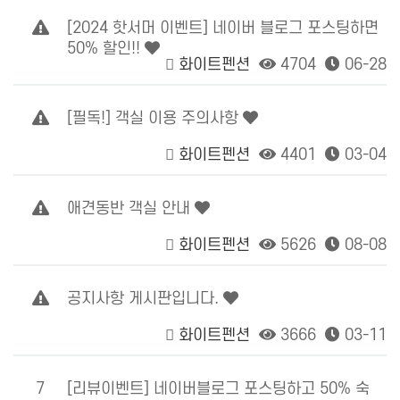
[2024 핫서머 이벤트] 네이버 블로그 포스팅하면
50% 할인!!
화이트펜션
4704
06-28
[필독!] 객실 이용 주의사항
화이트펜션
4401
03-04
애견동반 객실 안내
화이트펜션
5626
08-08
공지사항 게시판입니다.
화이트펜션
3666
03-11
7
[리뷰이벤트] 네이버블로그 포스팅하고 50% 숙