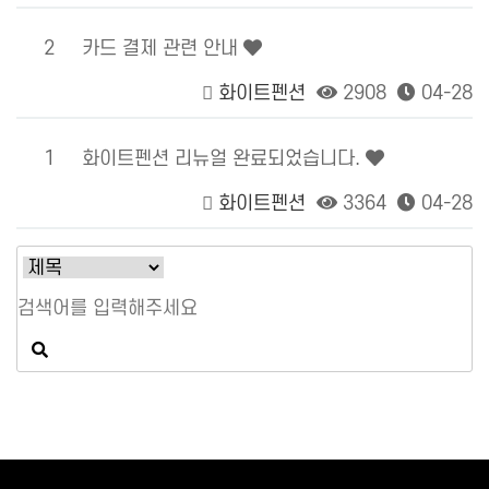
2
카드 결제 관련 안내
화이트펜션
2908
04-28
1
화이트펜션 리뉴얼 완료되었습니다.
화이트펜션
3364
04-28