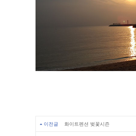
이전글
화이트펜션 벚꽃시즌