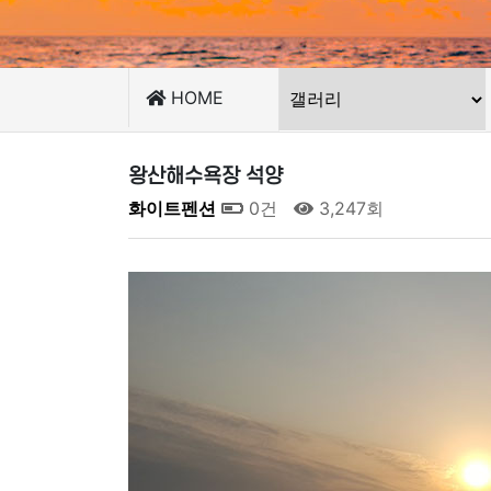
HOME
왕산해수욕장 석양
화이트펜션
0건
3,247회